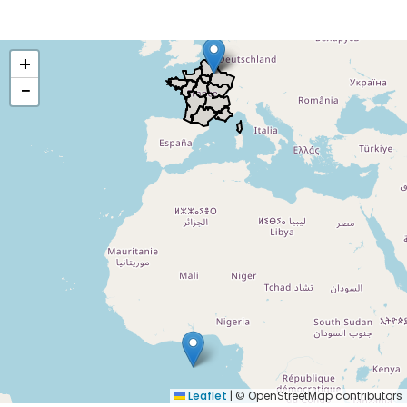
+
−
Leaflet
|
© OpenStreetMap contributors