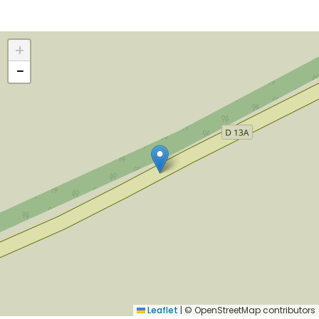
+
−
Leaflet
|
© OpenStreetMap contributors