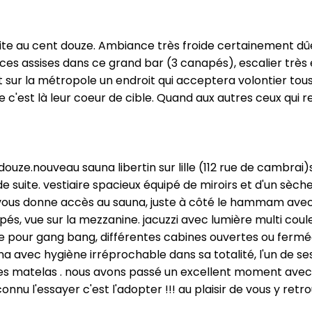
 visite au cent douze. Ambiance très froide certainement 
es assises dans ce grand bar (3 canapés), escalier très étr
ert sur la métropole un endroit qui acceptera volontier tou
c'est là leur coeur de cible. Quand aux autres ceux qui rec
uze.nouveau sauna libertin sur lille (112 rue de cambrai)s
 de suite. vestiaire spacieux équipé de miroirs et d'un sè
vous donne accès au sauna, juste à côté le hammam avec 
s, vue sur la mezzanine. jacuzzi avec lumière multi coul
ce pour gang bang, différentes cabines ouvertes ou fermé
na avec hygiène irréprochable dans sa totalité, l'un de ses
r les matelas . nous avons passé un excellent moment a
nnu l'essayer c'est l'adopter !!! au plaisir de vous y retro