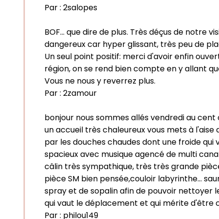
Par :
2salopes
BOF... que dire de plus. Très déçus de notre
dangereux car hyper glissant, très peu de plac
Un seul point positif: merci d'avoir enfin ouv
région, on se rend bien compte en y allant que 
Vous ne nous y reverrez plus.
Par :
2zamour
bonjour nous sommes allés vendredi au cent do
un accueil très chaleureux vous mets à l'aise
par les douches chaudes dont une froide qui 
spacieux avec musique agencé de multi canapé
câlin très sympathique, très très grande piè
pièce SM bien pensée,couloir labyrinthe... sau
spray et de sopalin afin de pouvoir nettoye
qui vaut le déplacement et qui mérite d'être co
Par :
philou149