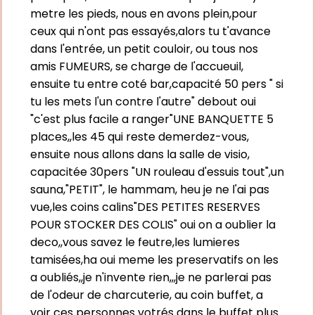
metre les pieds, nous en avons plein,pour
ceux qui n'ont pas essayés,alors tu t'avance
dans l'entrée, un petit couloir, ou tous nos
amis FUMEURS, se charge de l'accueuil,
ensuite tu entre coté bar,capacité 50 pers " si
tu les mets l'un contre l'autre" debout oui
"c'est plus facile a ranger"UNE BANQUETTE 5
places,,les 45 qui reste demerdez-vous,
ensuite nous allons dans la salle de visio,
capacitée 30pers "UN rouleau d'essuis tout",un
sauna,"PETIT", le hammam, heu je ne l'ai pas
vue,les coins calins"DES PETITES RESERVES
POUR STOCKER DES COLIS" oui on a oublier la
deco,,vous savez le feutre,les lumieres
tamisées,ha oui meme les preservatifs on les
a oubliés,,je n'invente rien,,,je ne parlerai pas
de l'odeur de charcuterie, au coin buffet, a
voir ces personnes votrés dans le buffet plus