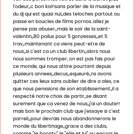
l'odeur,,c bon koi!!sans parler de la musique et
du dj qui est quasi nul,,des teloches partout ou
passe en boucles de films pornos..allez je
pense pas abuser,,mais le soir de la saint-
valentin,,80 poilus pour 5 gonzesses,,et 5
trav,,maintenant ca viens peut-etre de
nous,,si c'est ca un club libertin,,alors nous
nous sommes tromper, on est pas fais pour
ce monde, qui nous attire pourtant depuis
plusieurs annees,,decus,,equeuré,,ns avons
quitter ces lieux sans oublier de dire a alex, ce
que nous penssions de son etablissement,,il a
respecté notre choix de partir,,se disant
surement que ca venez de nous,,j'ai un doute!!
mais bon le prochain club que j'essaye si c'est
parreil,,pour devrais nous abandonnerons le
monde du libertinage,,grace a des clubs,
comme "le boonty" le "elle et lui" ou encors le