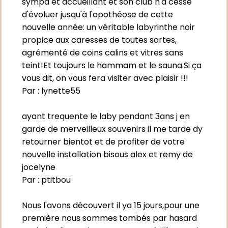
sympa et accueillant et son club n'a cessé
d'évoluer jusqu'à l'apothéose de cette
nouvelle année: un véritable labyrinthe noir
propice aux caresses de toutes sortes,
agrémenté de coins calins et vitres sans
teint!Et toujours le hammam et le sauna.Si ça
vous dit, on vous fera visiter avec plaisir !!!
Par :
lynette55
ayant trequente le laby pendant 3ans j en
garde de merveilleux souvenirs il me tarde dy
retourner bientot et de profiter de votre
nouvelle installation bisous alex et remy de
jocelyne
Par :
ptitbou
Nous l'avons découvert il ya 15 jours,pour une
première nous sommes tombés par hasard