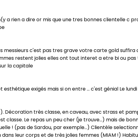
il n(y a rien a dire or mis que une tres bonnes clientelle 
be
 messieurs c'est pas tres grave votre carte gold suffira ce
es restent jolies elles ont tout interet a etre bi ou pas tr
ur la capitale
 esthétique exigés mais si on entre ... c'est génial Le lundi
nt). Décoration très classe, en caveau, avec strass et pamp
 est classe. Le repas un peu cher (je trouve...) mais de bon
elle ! (pas de Sardou, par exemple...) Clientèle selectionn
ien dans leur corps et de très jolies femmes (MIAM !) Habit