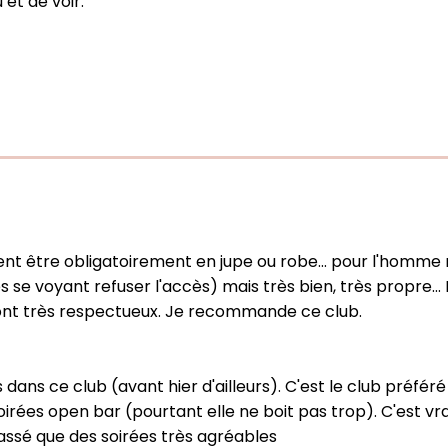
 et de voir.
oivent être obligatoirement en jupe ou robe... pour l'homm
se voyant refuser l'accès) mais très bien, très propre... De
 sont très respectueux. Je recommande ce club.
ans ce club (avant hier d'ailleurs). C'est le club préfér
soirées open bar (pourtant elle ne boit pas trop). C'est vra
assé que des soirées très agréables