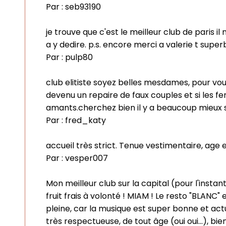
Par :
seb93190
je trouve que c'est le meilleur club de paris 
a y dedire. p.s. encore merci a valerie t super
Par :
pulp80
club elitiste soyez belles mesdames, pour vous
devenu un repaire de faux couples et si les femm
amants.cherchez bien il y a beaucoup mieux s
Par :
fred_katy
accueil très strict. Tenue vestimentaire, age et
Par :
vesper007
Mon meilleur club sur la capital (pour l'insta
fruit frais à volonté ! MIAM ! Le resto "BLANC"
pleine, car la musique est super bonne et actu
très respectueuse, de tout âge (oui oui...), b