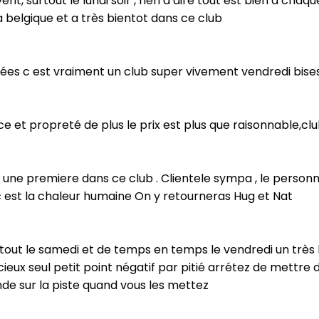
nt, surtout le lundi soir , rien a dire tout est bien a cha
la belgique et a très bientot dans ce club
irées c est vraiment un club super vivement vendredi bise
 et propreté de plus le prix est plus que raisonnable,
e premiere dans ce club . Clientele sympa , le personnel 
 est la chaleur humaine On y retourneras Hug et Nat
tout le samedi et de temps en temps le vendredi un très 
icieux seul petit point négatif par pitié arrétez de mettre
de sur la piste quand vous les mettez