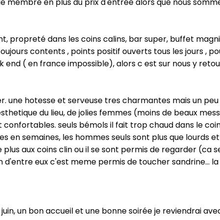
e de membre en plus du prix d'entrée alors que nous som
propreté dans les coins calins, bar super, buffet magnifiq
ujours contents , points positif ouverts tous les jours , 
end ( en france impossible), alors c est sur nous y retour
. une hotesse et serveuse tres charmantes mais un peu tr
sthetique du lieu, de jolies femmes (moins de beaux messi
onfortables. seuls bémols il fait trop chaud dans le coin
lles en semaines, les hommes seuls sont plus que lourds e
e plus aux coins clin ou il se sont permis de regarder (ca
 d'entre eux c'est meme permis de toucher sandrine... la
 juin, un bon accueil et une bonne soirée je reviendrai avec