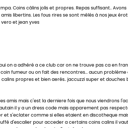
ympa. Coins câlins jolis et propres. Repas suffisant.. Av
s libertins. Les fous rires se sont mêlés à nos jeux érot
. vero et jean yves
i on a adhéré a ce club car on ne trouve pas ca en france
e coin fumeur ou on fait des rencontres... aucun problèm
alins propres et bien aerés.. jaccuzzi super et douches bi
 amis mais c'est la derniere fois que nous viendrons l'acc
s hautain il y a un dress code mais apparement pas respe
 et s'eclater comme si elles etaient en discotheque mais 
ruffé d'escalier pour acceder a certains coins calins il vau