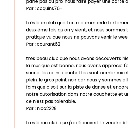
parle pas du prix nous faire payer une cart
Par :
coquins76-
très bon club que l on recommande fortement, 
deuxième fois qu on y vient, et nous sommes to
pratique vu que nous ne pouvons venir le week 
Par :
courant62
tres beau club que nous avons découverts hier
la musique est bonne, nous avons apprecie l'e
sauna. les coins couchettes sont nombreux et c
plein. le gros point noir car nous y sommes a
faim que c soit sur la piste de danse et encor
notre autorisation dans notre couchette et un
ce n'est pas tolerable.
Par :
nico2229
trés beau club que j'ai découvert le vendredi 1