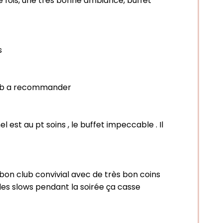
que fois, une très bonne ambiance, buffet
s
club a recommander
est au pt soins , le buffet impeccable . Il
bon club convivial avec de très bon coins
 des slows pendant la soirée ça casse