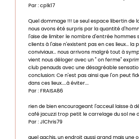
Par :
cplk17
Quel dommage !!! Le seul espace libertin de l
nous avons été surpris par la quantité d'homme
l'aise de limiter le nombre d'entrée hommes seul
clients à l'aise n'existent pas en ces lieux... 
conviviaux... nous arrivons malgré tout à symp
vient nous déloger avec un " on ferme" expri
club penauds avec une désagréable sensation 
conclusion: Ce n'est pas ainsi que l'on peut f
dans ces lieux.....à éviter....
Par :
FRAISA86
rien de bien encourageant l'acceuil laisse à d
café jacuzzi trop petit le carrelage du sol ne 
Par :
JlChris79
quel gachis, un endroit aussi grand mais une 