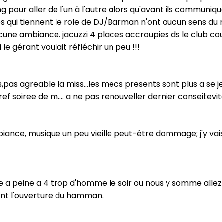
ng pour aller de l'un à l'autre alors qu'avant ils communi
es qui tiennent le role de DJ/Barman n'ont aucun sens du r
une ambiance. jacuzzi 4 places accroupies ds le club couple
 le gérant voulait réfléchir un peu !!!
as agreable la miss...les mecs presents sont plus a se je
bref soiree de m.... a ne pas renouveller dernier conseil:e
biance, musique un peu vieille peut-être dommage; j'y vai
oge a peine a 4 trop d'homme le soir ou nous y somme allez
ent l'ouverture du hamman.