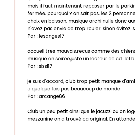
mais il faut maintenant repasser par le parki
fermée. pourquoi ? on sait pas. les 2 personn
choix en boisson, musique archi nulle donc auc
n'avez pas envie de trop rouler. sinon évitez. si
Par :
lesanges17
accueil tres mauvais,recus comme des chiens,p
musique en soiree,juste un lecteur de cd...lol 
Par :
sissi17
je suis d'accord, club trop petit manque d'am
a quelque fois pas beaucoup de monde
Par :
arcange86
Club un peu petit ainsi que le jacuzzi ou on l
mezzanine on a trouvé ca original. En attand