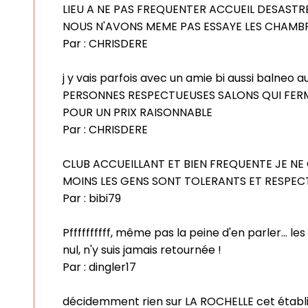
LIEU A NE PAS FREQUENTER ACCUEIL DESASTR
NOUS N'AVONS MEME PAS ESSAYE LES CHAMBRE
Par :
CHRISDERE
j y vais parfois avec un amie bi aussi baln
PERSONNES RESPECTUEUSES SALONS QUI FERM
POUR UN PRIX RAISONNABLE
Par :
CHRISDERE
CLUB ACCUEILLANT ET BIEN FREQUENTE JE N
MOINS LES GENS SONT TOLERANTS ET RESPEC
Par :
bibi79
Pffffffffff, même pas la peine d'en parler... l
nul, n'y suis jamais retournée !
Par :
dingler17
décidemment rien sur LA ROCHELLE cet établis