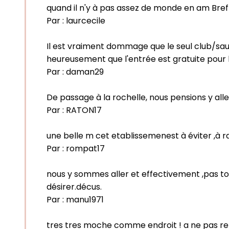
quand il n'y à pas assez de monde en am Bre
Par :
laurcecile
Il est vraiment dommage que le seul club/saun
heureusement que l'entrée est gratuite pour l
Par :
daman29
De passage à la rochelle, nous pensions y alle
Par :
RATON17
une belle m cet etablissemenest à éviter ,à ray
Par :
rompat17
nous y sommes aller et effectivement ,pas top
désirer.décus.
Par :
manu1971
tres tres moche comme endroit ! a ne pas re