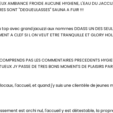
EUX AMBIANCE FROIDE AUCUNE HYGIENE, L'EAU DU JACCUZ
S SONT "DEGUEULASSES" SAUNA A FUIR !!!
eo au top avec grand jacuzzi aux nomrnes DDASS UN DES S
ENT A CLEF SI L ON VEUT ETRE TRANQUILLE ET GLORY H
E COMPRENDS PAS LES COMMENTAIRES PRECEDENTS HYGIE
TUEUX JY PASSE DE TRES BONS MOMENTS DE PLAISIRS PA
es locaux, l'accueil, et quand j'y suis une clientèle de jeun
sement est archi nul, l'accueil y est détestable, la prop