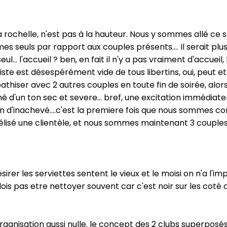
a rochelle, n'est pas à la hauteur. Nous y sommes allé ce 
s seuls par rapport aux couples présents.... Il serait plu
... l'accueil ? ben, en fait il n'y a pas vraiment d'accueil,
la piste est désespérément vide de tous libertins, oui, peut 
athiser avec 2 autres couples en toute fin de soirée, alors
mé d'un ton sec et severe... bref, une excitation immédi
d'inachevé....c'est la premiere fois que nous sommes con
idélisé une clientèle, et nous sommes maintenant 3 couple
ésirer les serviettes sentent le vieux et le moisi on n'a l
dois pas etre nettoyer souvent car c'est noir sur les coté 
organisation aussi nulle. le concept des 2 clubs superposé