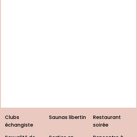
Clubs
Saunas libertin
Restaurant
échangiste
soirée