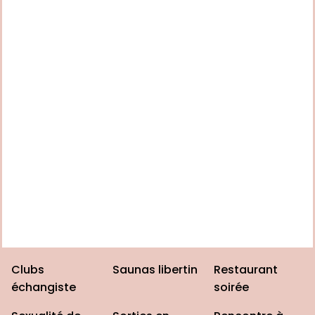
Clubs
Saunas libertin
Restaurant
échangiste
soirée