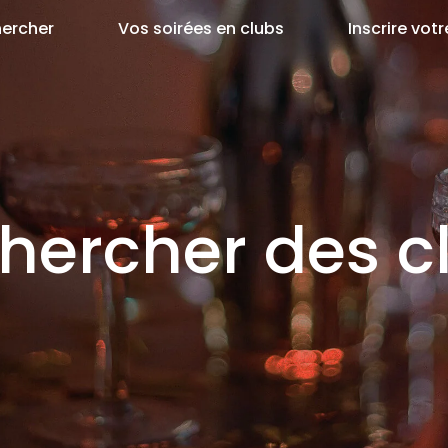
ercher
Vos soirées en clubs
Inscrire votr
hercher des c