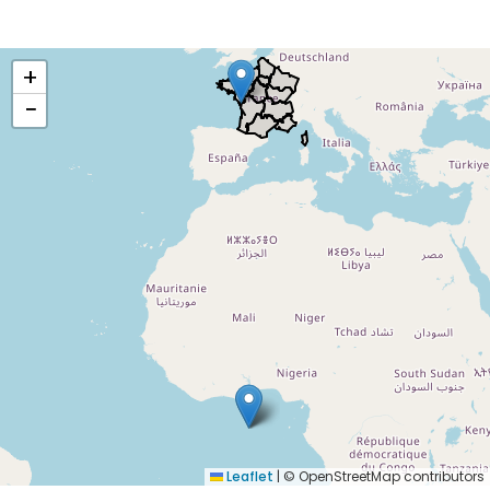
+
−
Leaflet
|
© OpenStreetMap contributors