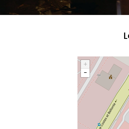
L
+
−